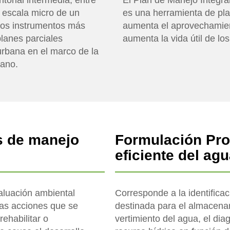
itorial intermedia, entre
El Plan de Manejo Integr
 escala micro de un
es una herramienta de pla
 los instrumentos más
aumenta el aprovechamient
planes parciales
aumenta la vida útil de los
 urbana en el marco de la
iano.
s de manejo
Formulación Pr
eficiente del ag
aluación ambiental
Corresponde a la identificac
las acciones que se
destinada para el almacenam
rehabilitar o
vertimiento del agua, el dia